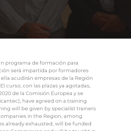
 un programa de formación para
ación será impartida por formadores
 ella acudirán empresas de la Región
El curso, con las plazas ya agotadas,
2020 de la Comisión Europea y se
icantec), have agreed on a training
ng will be given by specialist trainers
y companies in the Region, among
aces already exhausted, will be funded