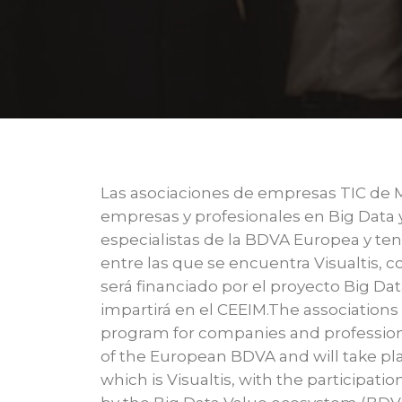
Las asociaciones de empresas TIC de M
empresas y profesionales en Big Data 
especialistas de la BDVA Europea y te
entre las que se encuentra Visualtis, c
será financiado por el proyecto Big D
impartirá en el CEEIM.The associations
program for companies and professionals
of the European BDVA and will take pl
which is Visualtis, with the participat