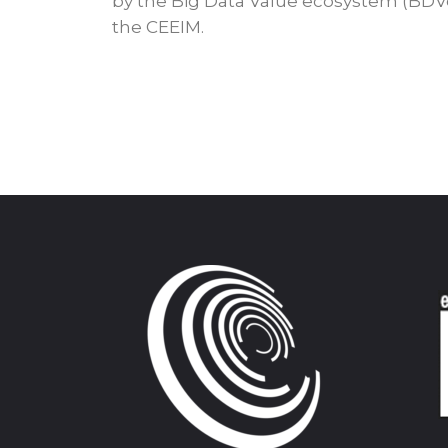
by the Big Data Value ecosystem (BDVe
the CEEIM.