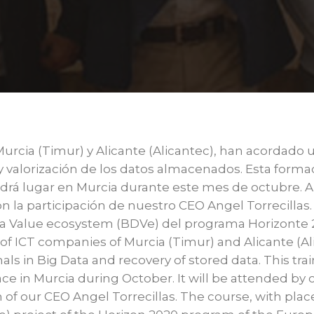
urcia (Timur) y Alicante (Alicantec), han acordado
y valorización de los datos almacenados. Esta form
ndrá lugar en Murcia durante este mes de octubre. A
on la participación de nuestro CEO Angel Torrecillas. 
ata Value ecosystem (BDVe) del programa Horizonte 
 of ICT companies of Murcia (Timur) and Alicante (Al
 in Big Data and recovery of stored data. This traini
ace in Murcia during October. It will be attended b
ion of our CEO Angel Torrecillas. The course, with pl