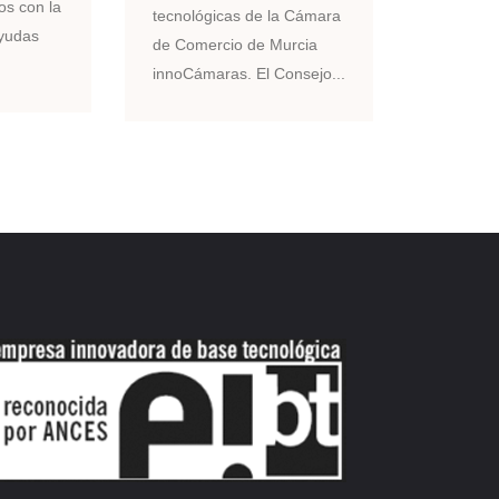
s con la
tecnológicas de la Cámara
ayudas
de Comercio de Murcia
innoCámaras. El Consejo...