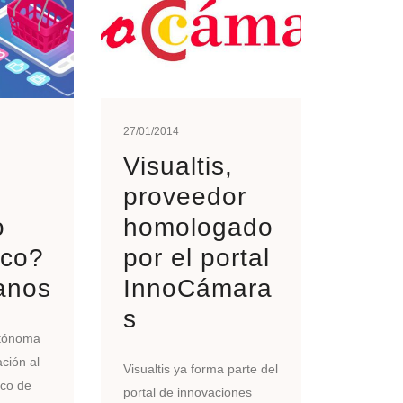
27/01/2014
s
Visualtis,
proveedor
o
homologado
ico?
por el portal
anos
InnoCámara
s
tónoma
ación al
Visualtis ya forma parte del
ico de
portal de innovaciones