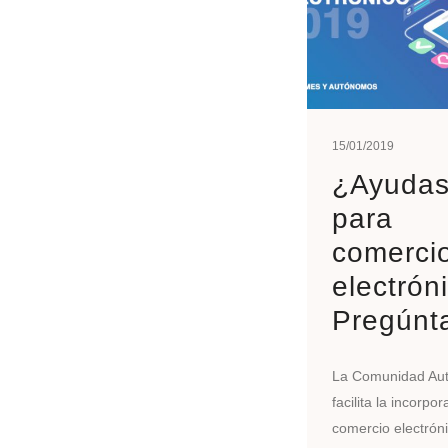
15/01/2019
¿Ayuda
para
comerci
electrón
Pregúnt
La Comunidad Au
facilita la incorpor
comercio electrón