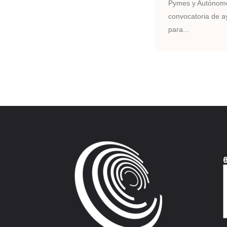
Pymes y Autónomo
convocatoria de 
para...