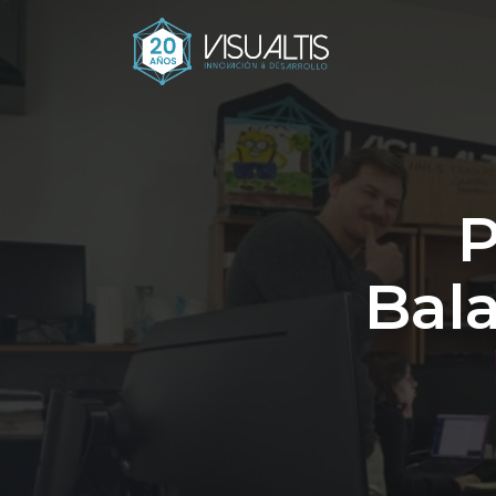
P
Bala