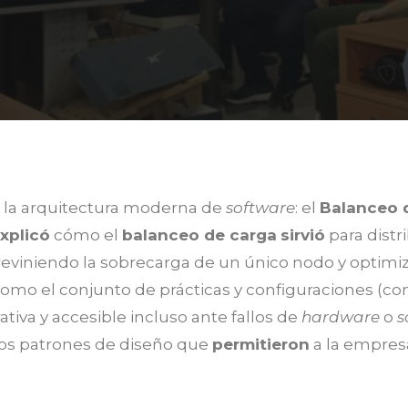
e la arquitectura moderna de
software
: el
Balanceo 
xplicó
cómo el
balanceo de carga
sirvió
para distr
previniendo la sobrecarga de un único nodo y optimi
omo el conjunto de prácticas y configuraciones (c
iva y accesible incluso ante fallos de
hardware
o
s
los patrones de diseño que
permitieron
a la empres