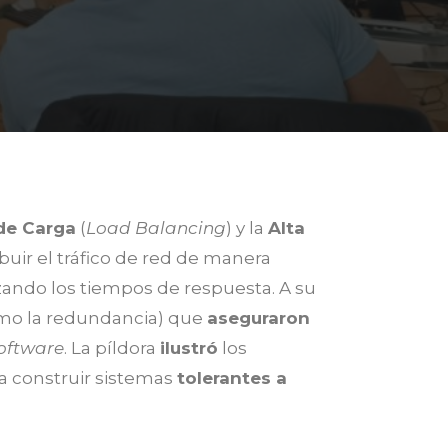
de Carga
(
Load Balancing
) y la
Alta
ibuir el tráfico de red de manera
zando los tiempos de respuesta. A su
omo la redundancia) que
aseguraron
oftware
. La píldora
ilustró
los
a construir sistemas
tolerantes a