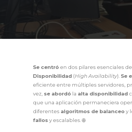
Se centró
en dos pilares esenciales d
Disponibilidad
(
High Availability
).
Se e
eficiente entre múltiples servidores, 
vez,
se abordó
la
alta disponibilidad
c
que una aplicación permaneciera operat
diferentes
algoritmos de balanceo
y 
fallos
y escalables. 🌐