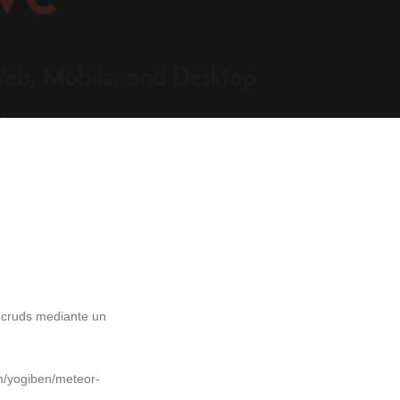
e cruds mediante un
om/yogiben/meteor-