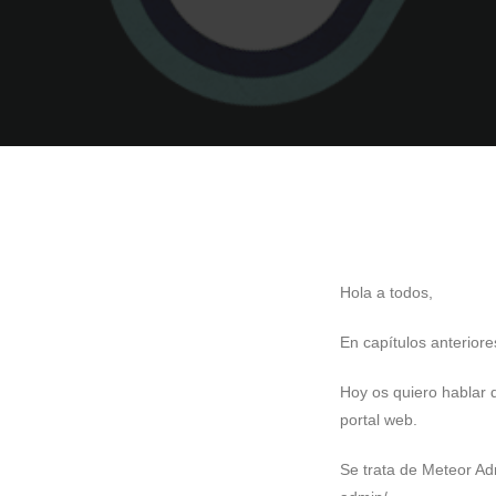
Hola a todos,
En capítulos anterior
Hoy os quiero hablar 
portal web.
Se trata de Meteor Ad