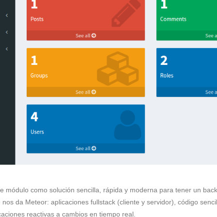
ste módulo como solución sencilla, rápida y moderna para tener un bac
 nos da Meteor: aplicaciones fullstack (cliente y servidor), código senci
licaciones reactivas a cambios en tiempo real.