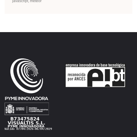
javascript
meteor