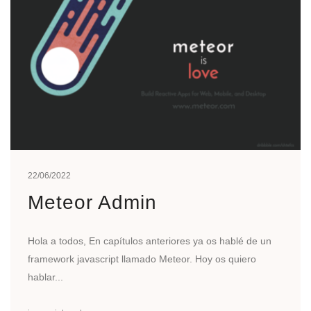
22/06/2022
Meteor Admin
Hola a todos, En capítulos anteriores ya os hablé de un
framework javascript llamado Meteor. Hoy os quiero
hablar...